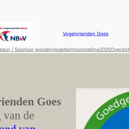
Vogelvrienden Goes
teur / Sponsor worden
Vogeltentoonstelling2025
Overzic
rienden Goes
g van de