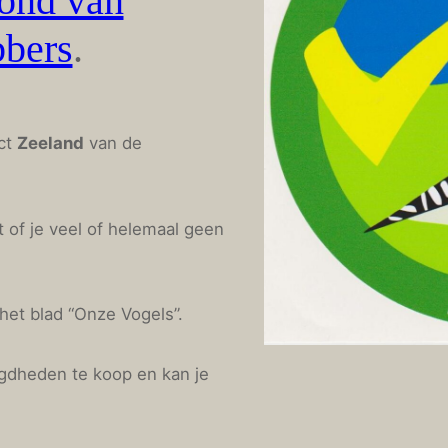
ond van
bbers
.
ict
Zeeland
van de
t of je veel of helemaal geen
 het blad “Onze Vogels”.
gdheden te koop en kan je